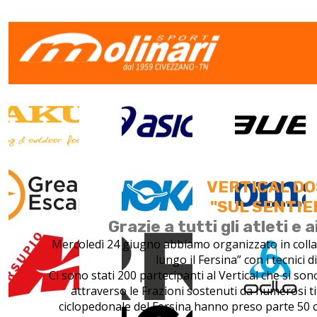
VERTICAL DO
"SUL SENTIE
Grazie a tutti gli atleti 
Mercoledì 24 giugno abbiamo organizzato in colla
lungo il Fersina” con i tecn
Ci sono stati 200 partecipanti al Vertical che si so
attraverso le Frazioni sostenuti da numerosi ti
ciclopedonale del Fersina hanno preso parte 50