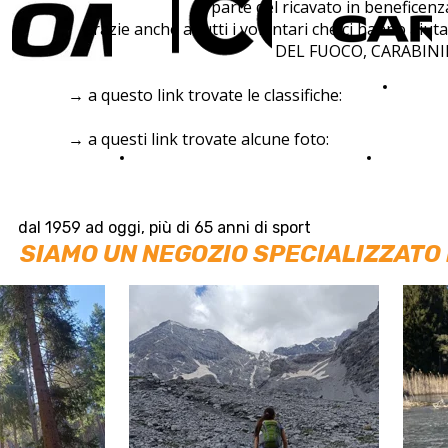
parte del ricavato in benefic
Grazie anche a tutti i volontari che ci hanno
DEL FUOCO, CARABINI
CLASS
→ a questo link trovate le classifiche:
→ a questi link trovate alcune foto:
FOTO 1
FOTO 2
dal 1959 ad oggi, più di 65 anni di sport
SIAMO UN NEGOZIO SPECIALIZZATO 